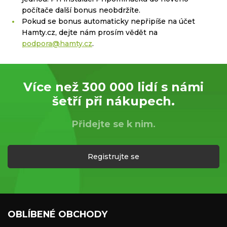
počítače další bonus neobdržíte.
Pokud se bonus automaticky nepřipíše na účet
Hamty.cz, dejte nám prosím vědět na
podpora@hamty.cz
.
Více než 300 000 lidí s námi
šetří při nákupech.
Přidejte se k nim.
Registrujte se
OBLÍBENÉ OBCHODY