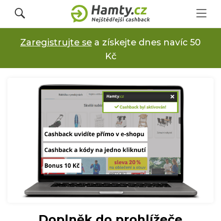
Zaregistrujte se
a získejte dnes navíc 50
Přihlásit se
Kč
Registrovat
Obchody
Kupóny a slevy
Jak to funguje
Dárkové karty s cashbackem
Doplněk do prohlížeče