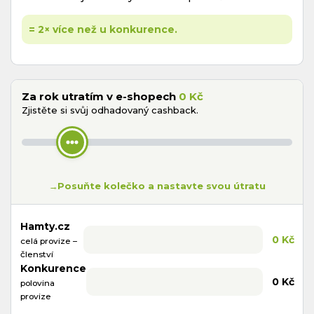
= 2× více než u konkurence.
Za rok utratím v e-shopech
0 Kč
Zjistěte si svůj odhadovaný cashback.
→
Posuňte kolečko a nastavte svou útratu
Hamty.cz
0 Kč
celá provize –
členství
Konkurence
0 Kč
polovina
provize