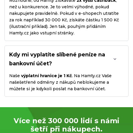
Rozhodně, od Hamty získáváte
2x vyšší cashback
,
než u konkurence. Je to velmi výhodné, pokud
nakupujete pravidelně. Pokud v e-shopech utratíte
za rok například 30 000 Kč, získáte částku 1 500 Kč
(ilustrační příklad). Jen tak, pouhým přidáním
Hamty.cz jako vstupní stránky.
Kdy mi vyplatíte slíbené peníze na
bankovní účet?
Naše
výplatní hranice je 1 Kč
. Na Hamty.cz Vaše
našešetřené odměny z nákupů neblokujeme a
můžete si je kdykoli poslat na bankovní účet.
Více než 300 000 lidí s námi
šetří při nákupech.