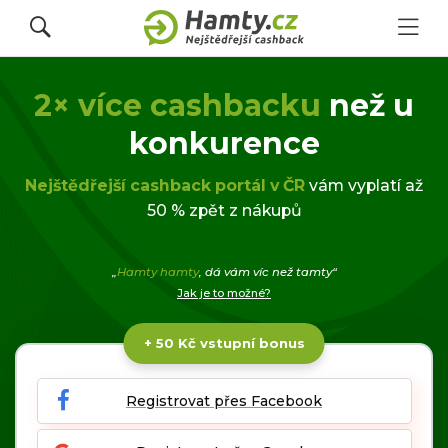
2× více cashbacku
než u
Přihlásit se
konkurence
Registrovat
Nejštědřejší cashback portál v ČR
vám vyplatí až
50 % zpět z nákupů
Obchody
„
Hamty hamty
, dá vám víc než tamty“
Jak je to možné?
Kupóny a slevy
+ 50 Kč vstupní bonus
Jak to funguje
Registrovat přes Facebook
Dárkové karty s cashbackem