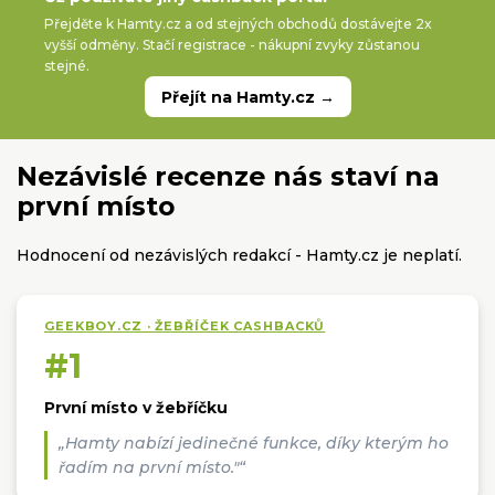
Přejděte k Hamty.cz a od stejných obchodů dostávejte 2x
vyšší odměny. Stačí registrace - nákupní zvyky zůstanou
stejné.
Přejít na Hamty.cz →
Nezávislé recenze nás staví na
první místo
Hodnocení od nezávislých redakcí - Hamty.cz je neplatí.
GEEKBOY.CZ · ŽEBŘÍČEK CASHBACKŮ
#1
První místo v žebříčku
„Hamty nabízí jedinečné funkce, díky kterým ho
řadím na první místo."“