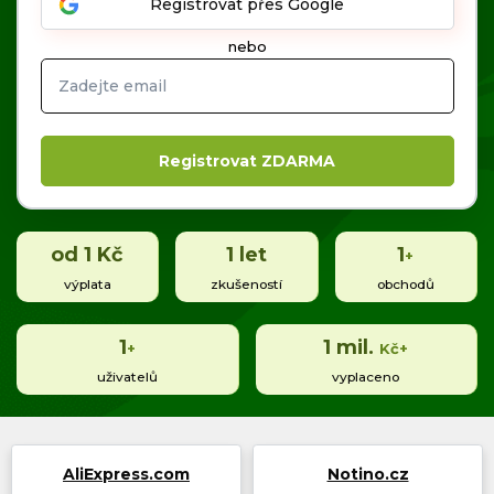
Registrovat přes Google
nebo
Časté dotazy
Kontakt
od 1 Kč
1
let
1
+
Copyright © 2019 - 2026. Všechna práva vyhrazena.
výplata
zkušeností
obchodů
1
1
mil.
+
Kč+
uživatelů
vyplaceno
AliExpress.com
Notino.cz