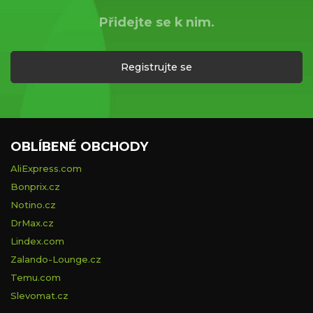
Přidejte se k nim.
Registrujte se
OBLÍBENÉ OBCHODY
AliExpress.com
Bonprix.cz
Notino.cz
DrMax.cz
Lindex.com
Zalando-Lounge.cz
Temu.com
Slevomat.cz