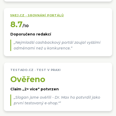
5NEJ.CZ · SROVNÁNÍ PORTÁLŮ
8.7
/10
Doporučeno redakcí
„Nejmladší cashbackový portál zaujal vyššími
odměnami než u konkurence.“
TESTADO.CZ · TEST V PRAXI
Ověřeno
Claim „2× více" potvrzen
„Slogan jsme ověřili - Dr. Max ho potvrdil jako
první testovaný e-shop."“