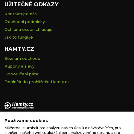
UŽITEČNÉ ODKAZY
Kontaktujte nás
Obchodní podmínky
Ochrana osobních údajů
Jak to funguje
HAMTY.CZ
Seznam obchodů
Kupóny a slevy
Doporučení příteli
Doplněk do prohlížeče Hamty.cz
Provozovatelem tohoto serveru je VELVET VISION s.r.o., se
Používáme cookies
sídlem Na vápence 2885/2a, 130 00 Praha 3, IČ: 05228972,
zapsaná v obchodním rejstříku vedeném Městským soudem v
Můžeme je umístit pro analýzu našich údajů o návštěvnících, pro
zlepšení našeho webu, ukázání personalizovaného obsahu a pro
Praze, spisová značka C 260335.